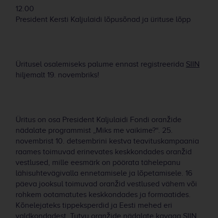
12.00
President Kersti Kaljulaidi lõpusõnad ja ürituse lõpp
Üritusel osalemiseks palume ennast registreerida
SIIN
hiljemalt 19. novembriks!
Üritus on osa President Kaljulaidi Fondi oranžide
nädalate programmist „Miks me vaikime?“. 25.
novembrist 10. detsembrini kestva teavituskampaania
raames toimuvad erinevates keskkondades oranžid
vestlused, mille eesmärk on pöörata tähelepanu
lähisuhtevägivalla ennetamisele ja lõpetamisele. 16
päeva jooksul toimuvad oranžid vestlused vähem või
rohkem ootamatutes keskkondades ja formaatides.
Kõnelejateks tippeksperdid ja Eesti mehed eri
valdkondadest. Tutvu oranžide nädalate kavaga
SIIN
.