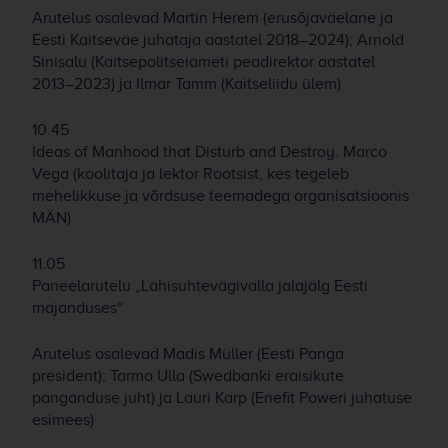
Arutelus osalevad Martin Herem (erusõjaväelane ja
Eesti Kaitseväe juhataja aastatel 2018–2024); Arnold
Sinisalu (Kaitsepolitseiameti peadirektor aastatel
2013–2023) ja Ilmar Tamm (Kaitseliidu ülem)
10.45
Ideas of Manhood that Disturb and Destroy. Marco
Vega (koolitaja ja lektor Rootsist, kes tegeleb
mehelikkuse ja võrdsuse teemadega organisatsioonis
MÄN)
11.05
Paneelarutelu „Lähisuhtevägivalla jalajälg Eesti
majanduses“
Arutelus osalevad Madis Müller (Eesti Panga
president); Tarmo Ulla (Swedbanki eraisikute
panganduse juht) ja Lauri Karp (Enefit Poweri juhatuse
esimees)