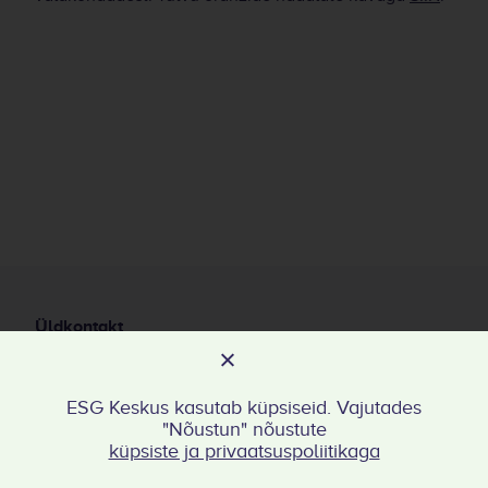
Üldkontakt
esgkeskus@taltech.ee
Avaleht
ESG Keskus kasutab küpsiseid. Vajutades
Keskusest
"Nõustun" nõustute
küpsiste ja privaatsuspoliitikaga
Valdkonnad