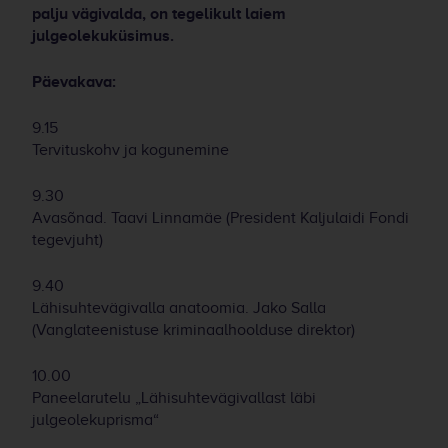
palju vägivalda, on tegelikult laiem
julgeolekuküsimus.
Päevakava:
9.15
Tervituskohv ja kogunemine
9.30
Avasõnad. Taavi Linnamäe (President Kaljulaidi Fondi
tegevjuht)
9.40
Lähisuhtevägivalla anatoomia. Jako Salla
(Vanglateenistuse kriminaalhoolduse direktor)
10.00
Paneelarutelu „Lähisuhtevägivallast läbi
julgeolekuprisma“